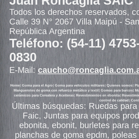
Juan Roncaglia SAIC
Todos los derechos reservados, c
Calle 39 N° 2067 Villa Maipú - Sa
República Argentina
Teléfono: (54-11) 4753
0830
E-Mail:
caucho@roncaglia.com.
Home
|
Goma para el Agro
|
Goma para vehiculos militares
|
Quienes somos
|
Pl
Manguerotes de goma con refuerzo metálico y textil
|
Gomas para barcos
|
Mo
cerámicos para Cerealera y Aceiteras
|
Revestimientos en ebonita
|
Revestimi
control de calidad
|
Cont
Últimas búsquedas: Ruedas para 
Faic, Juntas para equipos pro
ebonita, ebonit, burletes para 
planchas de goma epdm, poleas 