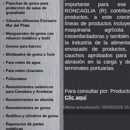
Planchas de goma para
importante para ese d
proteccion de salas de
RONCAGLIA (R) contribu
granallado
productos, a este creci
Válvulas difusoras Emisario
líneas de productos incluy
Mar del Plata
maquinaria agrícola:
Manguerotes de goma con
rotoenfardadoras y también
refuerzo metálico y textil
la industria de la aliment
Gomas para barcos
envasado de productos, 
Moldeados de goma o hule
cauchos aprobados para u
abrasión en la carga y d
Para redes de agua
terminales portuarias.
Para redes cloacales
Poliuretano
Revestimientos cerámicos
Para consultar por: Produc
para Cerealera y Aceiteras
Clic aquí
Revestimientos en ebonita
Última actualización: 05/08/2026 15
Revestimientos en goma
Rodillos y cilindros de goma
Reparacion de partes
metalicas