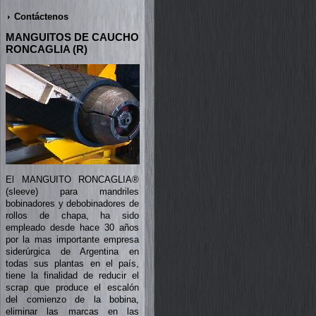
Contáctenos
MANGUITOS DE CAUCHO
RONCAGLIA (R)
El MANGUITO RONCAGLIA®
(sleeve) para mandriles
bobinadores y debobinadores de
rollos de chapa, ha sido
empleado desde hace 30 años
por la mas importante empresa
siderúrgica de Argentina en
todas sus plantas en el país,
tiene la finalidad de reducir el
scrap que produce el escalón
del comienzo de la bobina,
eliminar las marcas en las