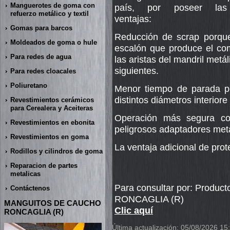
Manguerotes de goma con
país, por poseer las 
refuerzo metálico y textil
ventajas:
Gomas para barcos
Reducción de scrap porqu
Moldeados de goma o hule
escalón que produce el co
Para redes de agua
las aristas del mandril metál
siguientes.
Para redes cloacales
Poliuretano
Menor tiempo de parada po
distintos diámetros interiore
Revestimientos cerámicos
para Cerealera y Aceiteras
Operación más segura c
Revestimientos en ebonita
peligrosos adaptadores metá
Revestimientos en goma
La ventaja adicional de pro
Rodillos y cilindros de goma
Reparacion de partes
metalicas
Para consultar por: Pro
Contáctenos
RONCAGLIA (R)
MANGUITOS DE CAUCHO
Clic aquí
RONCAGLIA (R)
Última actualización: 05/08/2026 15