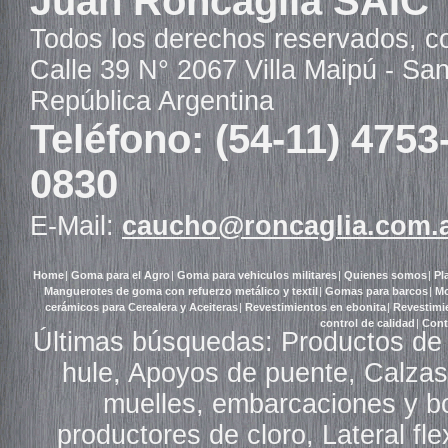
Juan Roncaglia SAIC
Todos los derechos reservados, c
Calle 39 N° 2067 Villa Maipú - Sa
República Argentina
Teléfono: (54-11) 4753
0830
E-Mail:
caucho@roncaglia.com.
Home
|
Goma para el Agro
|
Goma para vehiculos militares
|
Quienes somos
|
Pl
Manguerotes de goma con refuerzo metálico y textil
|
Gomas para barcos
|
Mo
cerámicos para Cerealera y Aceiteras
|
Revestimientos en ebonita
|
Revestimi
control de calidad
|
Cont
Últimas búsquedas: Productos de
hule, Apoyos de puente, Calzas
muelles, embarcaciones y b
productores de cloro, Lateral fle