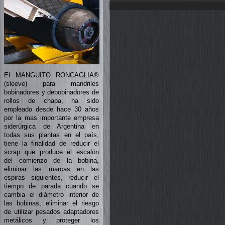
El MANGUITO RONCAGLIA®
(sleeve) para mandriles
bobinadores y debobinadores de
rollos de chapa, ha sido
empleado desde hace 30 años
por la mas importante empresa
siderúrgica de Argentina en
todas sus plantas en el país,
tiene la finalidad de reducir el
scrap que produce el escalón
del comienzo de la bobina,
eliminar las marcas en las
espiras siguientes, reducir el
tiempo de parada cuando se
cambia el diámetro interior de
las bobinas, eliminar el riesgo
de utilizar pesados adaptadores
metálicos y proteger los