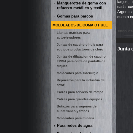
largos, 
Manguerotes de goma con
cada cas
refuerzo metálico y textil
Argentin
Gomas para barcos
cuenta 
MOLDEADOS DE GOMA O HULE
PRODUCT
Llantas macizas para
autoelevadores
Juntas de caucho o hule para
Junta 
equipos productores de cloro
Juntas de dilatacion de caucho
EPDM para corte de pantalla de
diques
Moldeados para siderurgia
Repuestos para la industria de
arroz
Calzas para servicio de rampa
Calzas para grandes equipos
Botazos para vagones de
subterraneo y trenes
Moldeados para mineria
Para redes de agua