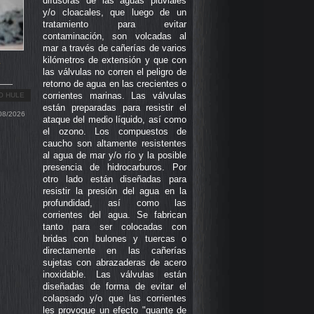
difusoras de las aguas pluviales
y/o cloacales, que luego de un
tratamiento para evitar
contaminación, son volcadas al
mar a través de cañerías de varios
kilómetros de extensión y que con
o
las válvulas no corren el peligro de
retorno de agua en las crecientes o
corrientes marinas. Las válvulas
O HULE
están preparadas para resistir el
08/2026
ataque del medio líquido, así como
el ozono. Los compuestos de
caucho son altamente resistentes
al agua de mar y/o río y la posible
presencia de hidrocarburos. Por
otro lado están diseñadas para
resistir la presión del agua en la
profundidad, así como las
corrientes del agua. Se fabrican
tanto para ser colocadas con
bridas con bulones y tuercas o
directamente en las cañerías
sujetas con abrazaderas de acero
inoxidable. Las válvulas están
diseñadas de forma de evitar el
colapsado y/o que las corrientes
les provoque un efecto "guante de