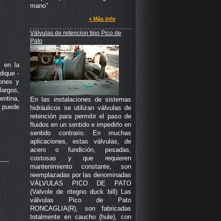
mano"
+ Más info
Válvulas de retencion tipo Pico de
Pato
 en la
dique -
iones y
argos,
entina,
En las instalaciones de sistemas
e puede
hidráulicos se utilizan válvulas de
retención para permitir el paso de
fluidos en un sentido e impedirlo en
sentido contrario. En muchas
aplicaciones, estas válvulas, de
o
acero o fundición, pesadas,
costosas y que requieren
mantenimiento constante, son
reemplazadas por las denominadas
VÁLVULAS PICO DE PATO
(Valvole de ritegno duck bill) Las
válvulas Pico de Pato
RONCAGLIA(R), son fabricadas
totalmente en caucho (hule), con