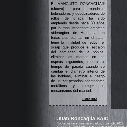
El MANGUITO RONCAGLIA®
(sleeve) para mandriles
bobinadores y debobinadores de
rollos de chapa, ha sido
empleado desde hace 30 años
por la mas importante empresa
siderúrgica de Argentina en
todas sus plantas en el país,
tiene la finalidad de reducir el
scrap que produce el escalón
del comienzo de la bobina,
eliminar las marcas en las
espiras siguientes, reducir el
tiempo de parada cuando se
cambia el diámetro interior de
las bobinas, eliminar el riesgo
de utilizar pesados adaptadores
metálicos y proteger los
mecanismos del mandril.
+ Más info
Juan Roncaglia SAIC
Todos los derechos reservados, copyright 2011
Calle 39 N° 2067 Villa Maipú - San Martín Provinci