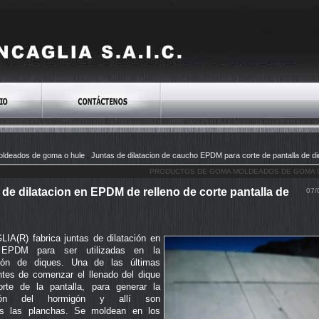
ldeados de goma o hule
,
Juntas de dilatacion de caucho EPDM para corte de pantalla de d
PRODUCTOS DE GOMA MOLDEADOS DE GOMA 
 de dilatacion en EPDM de relleno de corte pantalla de
07/
A(R) fabrica juntas de dilatación en
EPDM para ser utilizadas en la
ción de diques. Una de las últimas
ntes de comenzar el llenado del dique
rte de la pantalla, para generar la
ción del hormigón y allí son
as las planchas. Se moldean en los