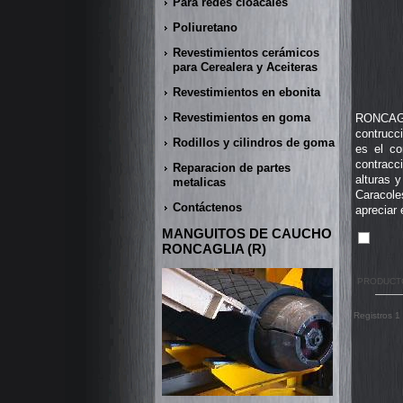
Para redes cloacales
Poliuretano
Revestimientos cerámicos
para Cerealera y Aceiteras
Revestimientos en ebonita
Revestimientos en goma
RONCAGLI
contrucc
Rodillos y cilindros de goma
es el co
contracc
Reparacion de partes
alturas 
metalicas
Caracole
Contáctenos
apreciar 
MANGUITOS DE CAUCHO
RONCAGLIA (R)
PRODUCT
Registros 1