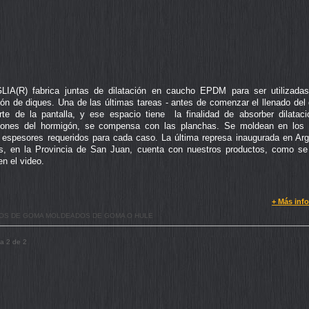
A(R) fabrica juntas de dilatación en caucho EPDM para ser utilizadas
ión de diques. Una de las últimas tareas - antes de comenzar el llenado del 
rte de la pantalla, y ese espacio tiene la finalidad de absorber dilatac
iones del hormigón, se compensa con las planchas. Se moldean en los l
y espesores requeridos para cada caso. La última represa inaugurada en Arg
s, en la Provincia de San Juan, cuenta con nuestros productos, como s
en el video.
+ Más inf
OS DE GOMA MOLDEADOS DE GOMA O HULE
 a 2 de 2