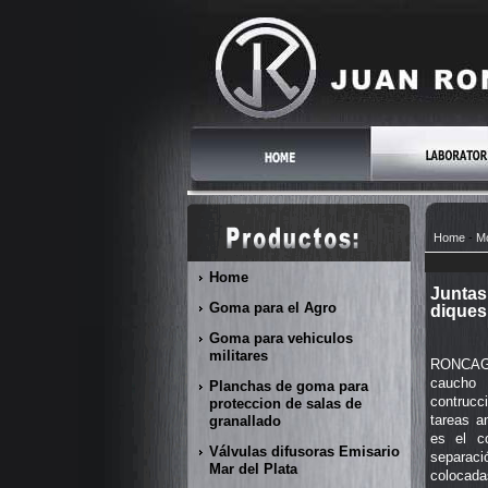
Home
-
Mo
Home
Juntas
Goma para el Agro
diques
Goma para vehiculos
militares
RONCAGLI
caucho 
Planchas de goma para
contruc
proteccion de salas de
tareas a
granallado
es el co
Válvulas difusoras Emisario
separa
Mar del Plata
colocad