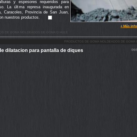
alturas y espesores requeridos para
o. La última represa inaugurada en
a, Caracoles, Provincia de San Juan,
con nuestros productos.
+ Más inf
OS DE GOMA MOLDEADOS DE GOMA O HULE
PRODUCTOS DE GOMA MOLDEADOS DE GOMA 
de dilatacion para pantalla de diques
06/