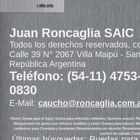
+ Más info
Juan Roncaglia SAIC
Todos los derechos reservados, c
Calle 39 N° 2067 Villa Maipú - Sa
República Argentina
Teléfono: (54-11) 4753
0830
E-Mail:
caucho@roncaglia.com.
Home
|
Goma para el Agro
|
Goma para vehiculos militares
|
Quienes somos
|
Pl
Manguerotes de goma con refuerzo metálico y textil
|
Gomas para barcos
|
Mo
cerámicos para Cerealera y Aceiteras
|
Revestimientos en ebonita
|
Revestimi
control de calidad
|
Cont
Últimas búsquedas: Ruedas para 