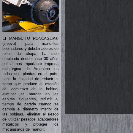
El MANGUITO RONCAGLIA®
(sleeve) para mandriles
bobinadores y debobinadores de
rollos de chapa, ha sido
empleado desde hace 30 años
por la mas importante empresa
siderúrgica de Argentina en
todas sus plantas en el país,
tiene la finalidad de reducir el
scrap que produce el escalón
del comienzo de la bobina,
eliminar las marcas en las
espiras siguientes, reducir el
tiempo de parada cuando se
cambia el diámetro interior de
las bobinas, eliminar el riesgo
de utilizar pesados adaptadores
metálicos y proteger los
mecanismos del mandril.