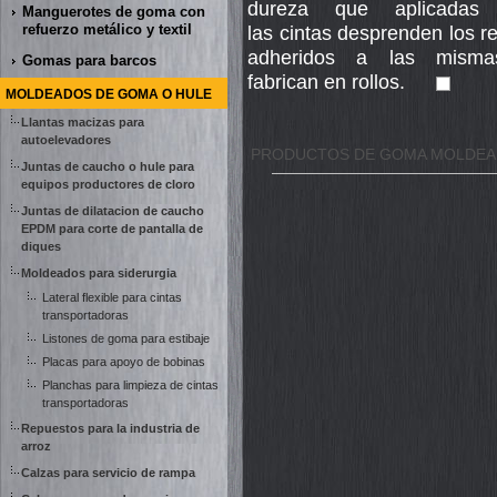
dureza que aplicadas 
Manguerotes de goma con
refuerzo metálico y textil
las cintas desprenden los r
adheridos a las misma
Gomas para barcos
fabrican en rollos.
MOLDEADOS DE GOMA O HULE
Llantas macizas para
autoelevadores
PRODUCTOS DE GOMA MOLDEA
Juntas de caucho o hule para
equipos productores de cloro
Juntas de dilatacion de caucho
EPDM para corte de pantalla de
diques
Moldeados para siderurgia
Lateral flexible para cintas
transportadoras
Listones de goma para estibaje
Placas para apoyo de bobinas
Planchas para limpieza de cintas
transportadoras
Repuestos para la industria de
arroz
Calzas para servicio de rampa