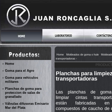
Home
-
Moldeados de goma o hule
,
Moldeado
transportadoras
-
Home
PRODUCT
Goma para el Agro
Planchas para limpiez
transportadoras
Goma para vehiculos
militares
Planchas de goma para
Las planchas de goma
proteccion de salas de
granallado
limpiar cintas transport
están fabricadas e
Válvulas difusoras Emisario
Mar del Plata
compuestos de caucho de d